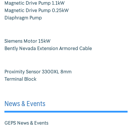
Magnetic Drive Pump 1.1kW
Gas Turbine Power Plant
Magnetic Drive Pump 0.25kW
Diaphragm Pump
Remote Control System for Cargo and Ballast Line
Temperature Control Valve and Automatic Controller
Siemens Motor 15kW
Bently Nevada Extension Armored Cable
WISE Pressure Gauge
Y- Strainer
Proximity Sensor 3300XL 8mm
Terminal Block
News & Events
GEPS News & Events