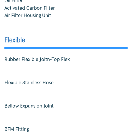
Oil Filter
Ebara Pump 3M 32 Series
Activated Carbon Filter
Air Filter Housing Unit
Ebara Pump 3M Series
End Suction Centrifugal Pumps Griswold
Flexible
Filter Bag
Rubber Flexible Joitn-Top Flex
Flexible Stainless Hose
HEPA Filter
Flexible Stainless Hose
Hermetic
Home
Bellow Expansion Joint
Koso Valve
BFM Fitting