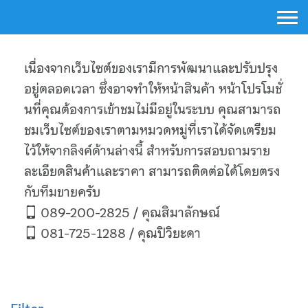
Skip
to
content
About Us
เนื่องจากเว็บไซต์ของเรามีการพัฒนาและปรับปรุง
อยู่ตลอดเวลา ซึ่งอาจทำให้หน้าสินค้า หน้าโปรโมชั่
Activated Carbon Filter
นที่คุณต้องการเข้าชมไม่มีอยู่ในระบบ คุณสามารถ
ชมเว็บไซต์ของเราตามหมวดหมู่ที่เราได้จัดเตรียม
Air Cartridge Filter
ไว้ให้จากลิงค์ด้านล่างนี้ สำหรับการสอบถามราย
Air Filter Housing Unit
ละเอียดสินค้าและราคา สามารถติดต่อได้โดยตรง
กับทีมขายครับ
Argal Pumps
089-200-2825 / คุณสิมาลักษณ์
081-725-1288 / คุณปิวิยะดา
Argal Diaphragm Pump Body Plastic
Centrifugal Pumps
Diaphragm Pump Body SS316L