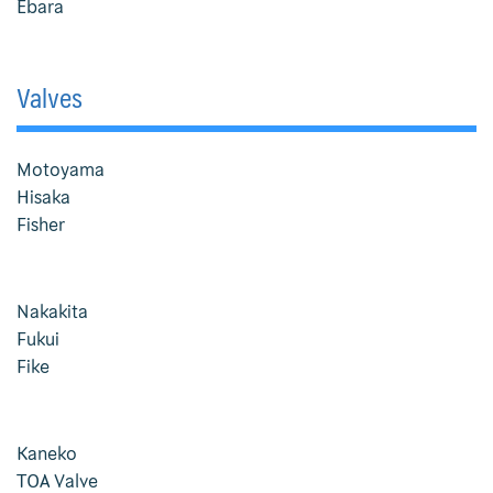
Ebara
Privacy Policy
Valves
Promotions
Rathi
Motoyama
Hisaka
RO Membrane
Fisher
Roll Filter
Nakakita
Rubber Flexible Joint
Fukui
Fike
Rupture Disc and Explosion Vent Fike
Services
Kaneko
Filter Service
TOA Valve