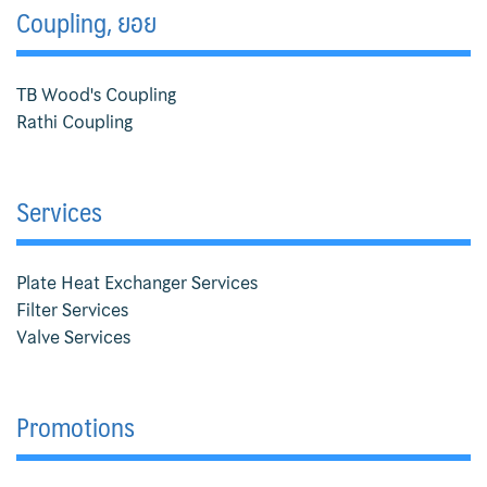
Coupling, ยอย
Valve
Fisher
TB Wood's Coupling
Rathi Coupling
Sanitary Valves
Sliding Stem Valves
Services
Fukui
Hisaka
Plate Heat Exchanger Services
Filter Services
Kaneko
Valve Services
Motoyama Control Valve
Promotions
Motoyama Safety Relief Valves
Nakakita