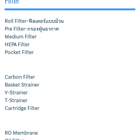
Filter
Magnetic Drive Pump Argal
Roll Filter-ฟิลเตอร์แบบม้วน
Self Priming Pump
Pre Filter-กรองฝุ่นอากาศ
Medium Filter
Basket Strainer
HEPA Filter
Pocket Filter
Bellow Expansion Joint
BFM Fitting
Carbon Filter
Carbon Filter
Basket Strainer
Y-Strainer
Chemical Pump
T-Strainer
Cartridge Filter
Contact US
Ebara Pump
RO Membrane