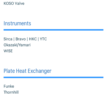
KOSO Valve
PHE Service
Service Pump
Instruments
Valve Service
Sirca | Bravo | HKC | YTC
Sitemap
Okazaki/Yamari
WISE
T-Strainer
TB Wood’s
Plate Heat Exchanger
Test Page
Funke
Thornhill
Thornhill
TOA Valve