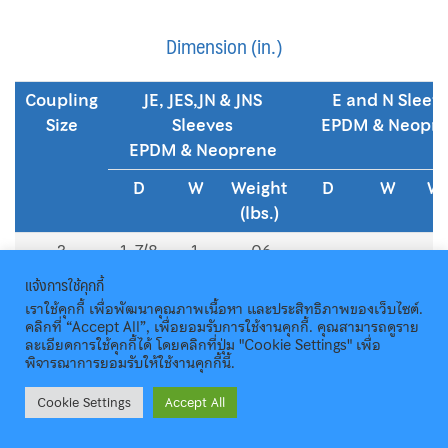
Dimension (in.)
Coupling
JE, JES,JN & JNS
E and N Sleev
Size
Sleeves
EPDM & Neopr
EPDM & Neoprene
D
W
Weight
D
W
We
(lbs.)
(
3
1-7/8
1
.06
แจ้งการใช้คุกกี้
4
2-
1-
.10
2-
1-1/4
เราใช้คุกกี้ เพื่อพัฒนาคุณภาพเนื้อหา และประสิทธิภาพของเว็บไซต์.
5/16
1/4
5/16
คลิกที่ “Accept All”, เพื่อยอมรับการใช้งานคุกกี้. คุณสามารถดูราย
ละเอียดการใช้คุกกี้ได้ โดยคลิกที่ปุ่ม "Cookie Settings" เพื่อ
5
2-
1-
.20
2-
1-
พิจารณาการยอมรับให้ใช้งานคุกกี้นี้.
15/16
9/16
15/16
9/16
Cookie Settings
Accept All
6
3-3/4
1-
.40
3-3/4
1-7/8
7/8