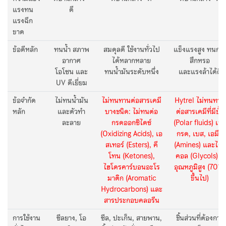
แรงทน
ดี
แรงฉีก
ขาด
ข้อดีหลัก
ทนน้ำ สภาพ
สมดุลดี ใช้งานทั่วไป
แข็งแรงสูง ทนกา
อากาศ
ได้หลากหลาย
สึกหรอ
โอโซน และ
ทนน้ำมันระดับหนึ่ง
และแรงล้าได้ดี
UV ดีเยี่ยม
ข้อจำกัด
ไม่ทนน้ำมัน
ไม่ทนทานต่อสารเคมี
Hytrel ไม่ทนทาน
หลัก
และตัวทำ
บางชนิด: ไม่ทนต่อ
ต่อสารเคมีที่มีขั้ว
ละลาย
กรดออกซิไดซ์
(Polar fluids) เช่น
(Oxidizing Acids), เอ
กรด, เบส, เอมีน
สเทอร์ (Esters), คี
(Amines) และไกล
โทน (Ketones),
คอล (Glycols) ที่
ไฮโดรคาร์บอนอะโร
อุณหภูมิสูง (70?C
มาติก (Aromatic
ขึ้นไป)
Hydrocarbons) และ
สารประกอบคลอรีน
การใช้งาน
ซีลยาง, โอ
ซีล, ปะเก็น, สายพาน,
ชิ้นส่วนที่ต้องการ