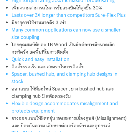
High torque rating 30% Increased Torque Rating
เพิ่มความสามารถในการรับแรงบิดให้สูงขึ้น 30%
PHE Service
Lasts over 3X longer than competitors Sure-Flex Plus
มีอายุการใช้งานมากถึง 3 เท่า
Service Pump
Many common applications can now use a smaller
Valve Service
size coupling
โดยคุณสมบัติของ TB Wood เป็นข้อต่อยางมีขนาดเล็ก
Sitemap
กะทัดรัด ลดพื้นที่ในการติดตั้ง
Quick and easy installation
T-Strainer
ติดตั้งรวดเร็ว และ สะดวกในการติดตั้ง
Spacer, bushed hub, and clamping hub designs in
TB Wood’s
stock
ออกแบบ ให้มีอะไหล่ Spacer , ยาง bushed hub และ
Test Page
clamping hub มี สต๊อครองรับ
Flexible design accommodates misalignment and
Thornhill
protects equipment
ยางออกแบบให้ยืดหยุ่น ชดเชยการเยื้องศูนย์ (Misalignment)
TOA Valve
และ ป้องกันความ เสียหายต่อเครื่องจักรและอุปกรณ์