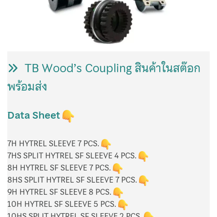
Magnetic Drive Pump Argal
Self Priming Pump
Basket Strainer
TB Wood’s Coupling สินค้าในสต๊อก
Bellow Expansion Joint
พร้อมส่ง
BFM Fitting
Data Sheet
Carbon Filter
7H HYTREL SLEEVE 7 PCS.
Chemical Pump
7HS SPLIT HYTREL SF SLEEVE 4 PCS.
8H HYTREL SF SLEEVE 7 PCS.
Contact US
8HS SPLIT HYTREL SF SLEEVE 7 PCS.
9H HYTREL SF SLEEVE 8 PCS.
Ebara Pump
10H HYTREL SF SLEEVE 5 PCS.
10HS SPLIT HYTREL SF SLEEVE 2 PCS.