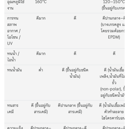
อุณหภูมิใช้
160°C
120–150°C
งาน
(ขึ้นอยู่กับเกรด)
การทน
ดีมาก
ดี
ดีปานกลาง–ดี
สภาพ
(บางเกรดสูง แต่
อากาศ /
โดยรวมด้อยกว่า
โอโซน /
EPDM)
UV
ทนน้ำ /
ดีมาก
ดี
ดี
ไอน้ำ
ทนน้ำมัน
ต่ำ
ดี (ขึ้นอยู่กับชนิด
ดี (น้ำมันเชื้อ
น้ำมัน)
เพลิง,น้ำมันที่ไม่มี
ขั้ว
(non-polar), ขึ้น
อยู่กับชนิดน้ำมัน)
ทนสาร
ดี (ขึ้นอยู่กับ
ดีปานกลาง (ขึ้นอยู่กับ
ดี (น้ำมันเชื้อเพลิง,
เคมี
สารเคมี)
สารเคมี)
ตัวทำละลาย
ไฮโดรคาร์บอน)
ความแข็ง
ดีปานกลาง–
ดีปานกลาง–ดี
ดีปานกลาง–ดี