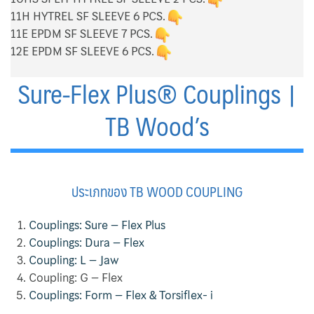
Ebara Pump 3M 32 Series
11H HYTREL SF SLEEVE 6 PCS.
11E EPDM SF SLEEVE 7 PCS.
Ebara Pump 3M Series
12E EPDM SF SLEEVE 6 PCS.
End Suction Centrifugal Pumps Griswold
Sure-Flex Plus® Couplings |
Filter Bag
TB Wood’s
Flexible Stainless Hose
HEPA Filter
ประเภทของ TB WOOD COUPLING
Hermetic
Couplings: Sure – Flex Plus
Couplings: Dura – Flex
Home
Coupling: L – Jaw
Coupling: G – Flex
Koso Valve
Couplings: Form – Flex & Torsiflex- i