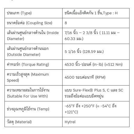
ประเภท (Type)
ชนิดเนื้อแข็งติดกัน 1 ชิ้น,Type : H
ขนาดข้อต่อ (Coupling Size)
8
เส้นผ่านศูนย์กลางด้านใน (Inside
7/16 นิ้ว – 2 3/8 นิ้ว ( 11.11 มม –
Diameter)
60.33 มม.)
เส้นผ่านศูนย์กลางด้านนอก
5 1/16 นิ้ว (128.59 มม.)
(Outside Diameter)
ค่าทอร์ก (Torque Rating)
4530 นิ้ว-ปอนด์ (in-lb) (≈512 Nm)
ความเร็วสูงสุด (Maximum
4500 รอบต่อนาที (RPM)
Speed)
ความเหมาะสมในการใช้งาน
แบบ Sure-Flex® Plus S, C และ SC
(Suitable For Use With)
รวมถึงข้อต่อแบบยืดหยุ่น
-65°F ถึง +250°F (≈ -54°C ถึง
ช่วงอุณหภูมิใช้งาน (Temp)
+121°C)
วัสดุ (Material)
Hytrel