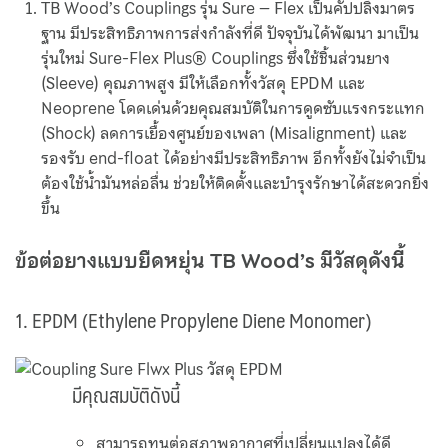
TB Wood’s Couplings รุ่น Sure – Flex เป็นคัปปลิ้งมาตร
Gas Turbine Power Plant
ฐาน มีประสิทธิภาพการส่งกำลังที่ดี ปัจจุบันได้พัฒนา มาเป็น
รุ่นใหม่ Sure-Flex Plus® Couplings ซึ่งใช้ชิ้นส่วนยาง
Remote Control System for Cargo and Ballast Line
(Sleeve) คุณภาพสูง มีให้เลือกทั้งวัสดุ EPDM และ
Neoprene โดดเด่นด้วยคุณสมบัติในการดูดซับแรงกระแทก
Temperature Control Valve and Automatic Controller
(Shock) ลดการเยื้องศูนย์ของเพลา (Misalignment) และ
รองรับ end-float ได้อย่างมีประสิทธิภาพ อีกทั้งยังไม่จำเป็น
WISE Pressure Gauge
ต้องใช้น้ำมันหล่อลื่น ช่วยให้ติดตั้งและบำรุงรักษาได้สะดวกยิ่ง
ขึ้น
Y- Strainer
ข้อต่อยางแบบยืดหยุ่น TB Wood’s มีวัสดุดังนี้
1. EPDM (Ethylene Propylene Diene Monomer)
มีคุณสมบัติดังนี้
สามารถทนต่อสภาพอากาศที่เปลี่ยนแปลงได้ดี