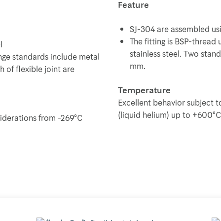
Feature
SJ-304 are assembled usin
The fitting is BSP-thread
l
stainless steel. Two stan
nge standards include metal
mm.
h of flexible joint are
Temperature
Excellent behavior subject 
(liquid helium) up to +600°C
siderations from -269°C