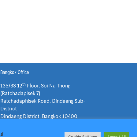
Bangkok Office
th
135/33 12
Floor, Soi Na Thong
(Ratchadapisek 7)
Ratchadaphisek Road, Dindaeng Sub-
District
Dindaeng District, Bangkok 10400
+66 81 064 8080
+66 81 725 1288
ช้
Cookie Settings
Accept All