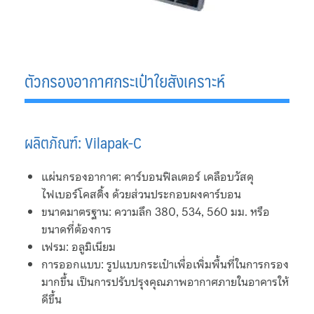
Magnetic Drive Pump Argal
Self Priming Pump
ตัวกรองอากาศกระเป๋าใยสังเคราะห์
Basket Strainer
Bellow Expansion Joint
ผลิตภัณฑ์: Vilapak-C
BFM Fitting
แผ่นกรองอากาศ: คาร์บอนฟิลเตอร์ เคลือบวัสดุ
Carbon Filter
ไฟเบอร์โคสติ้ง ด้วยส่วนประกอบผงคาร์บอน
ขนาดมาตรฐาน: ความลึก 380, 534, 560 มม. หรือ
Chemical Pump
ขนาดที่ต้องการ
เฟรม: อลูมิเนียม
Contact US
การออกแบบ: รูปแบบกระเป๋าเพื่อเพิ่มพื้นที่ในการกรอง
มากขึ้น เป็นการปรับปรุงคุณภาพอากาศภายในอาคารให้
Ebara Pump
ดีขึ้น