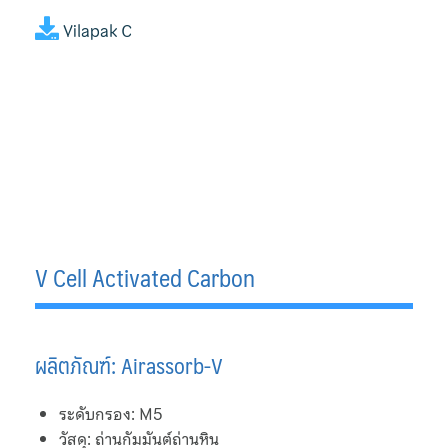
Ebara Pump 3M 32 Series
Vilapak C
Ebara Pump 3M Series
End Suction Centrifugal Pumps Griswold
Filter Bag
Flexible Stainless Hose
HEPA Filter
V Cell Activated Carbon
Hermetic
Home
ผลิตภัณฑ์: Airassorb-V
Koso Valve
ระดับกรอง: M5
วัสดุ: ถ่านกัมมันต์ถ่านหิน