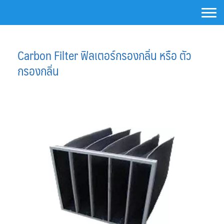
Skip
to
content
About Us
Carbon Filter ฟิลเตอร์กรองกลิ่น หรือ ตัว
กรองกลิ่น
Activated Carbon Filter
Air Cartridge Filter
Air Filter Housing Unit
Argal Pumps
Argal Diaphragm Pump Body Plastic
Centrifugal Pumps
Diaphragm Pump Body SS316L