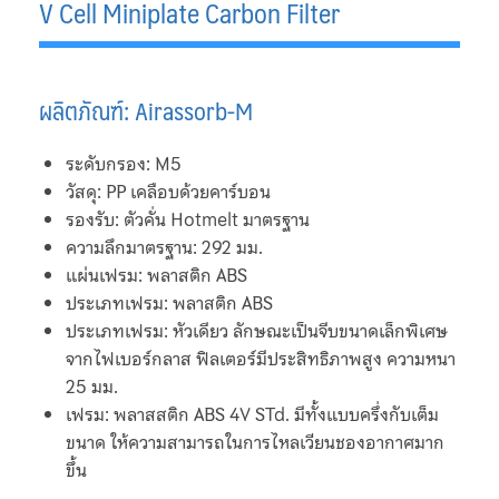
V Cell Miniplate Carbon Filter
Privacy Policy
Promotions
ผลิตภัณฑ์: Airassorb-M
Rathi
ระดับกรอง: M5
วัสดุ: PP เคลือบด้วยคาร์บอน
RO Membrane
รองรับ: ตัวคั่น Hotmelt มาตรฐาน
ความลึกมาตรฐาน: 292 มม.
Roll Filter
แผ่นเฟรม: พลาสติก ABS
ประเภทเฟรม: พลาสติก ABS
Rubber Flexible Joint
ประเภทเฟรม: หัวเดียว ลักษณะเป็นจีบขนาดเล็กพิเศษ
จากไฟเบอร์กลาส ฟิลเตอร์มีประสิทธิภาพสูง ความหนา
Rupture Disc and Explosion Vent Fike
25 มม.
เฟรม: พลาสสติก ABS 4V STd. มีทั้งแบบครึ่งกับเต็ม
Services
ขนาด ให้ความสามารถในการไหลเวียนชองอากาศมาก
ขึ้น
Filter Service