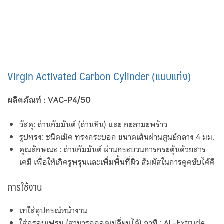
Gas Turbine Power Plant
Remote Control System for Cargo and Ballast Line
Temperature Control Valve and Automatic Controller
Virgin Activated Carbon Cylinder (แบบแท่ง)
WISE Pressure Gauge
ผลิตภัณฑ์ : VAC-P4/50
Y- Strainer
วัสดุ: ถ่านกัมมันต์ (ถ่านหิน) และ กะลามะพร้าว
รูปทรง: ชนิดเม็ด ทรงกระบอก ขนาดเส้นผ่านศูนย์กลาง 4 มม.
คุณลักษณะ : ถ่านกัมมันต์ ผ่านกระบวนการกระตุ้นด้วยสาร
เคมี เพื่อให้เกิดรูพรุนและเพิ่มพื้นที่ผิว สัมผัสในการดูดซับได้ดี
การใช้งาน
เทใส่อุปกรณ์หน้างาน
ใส่กรอบเฟรม (สามารถถอดเปลี่ยนได้) อาทิ : AL-Extrude ,