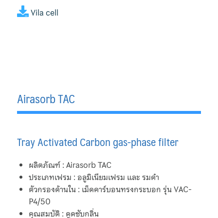
Vila cell
PHE Service
Service Pump
Valve Service
Sitemap
Airasorb TAC
T-Strainer
TB Wood’s
Tray Activated Carbon gas-phase filter
Test Page
ผลิตภัณฑ์ : Airasorb TAC
ประเภทเฟรม : อลูมิเนียมเฟรม และ รมดำ
Thornhill
ตัวกรองด้านใน : เม็ดคาร์บอนทรงกระบอก รุ่น VAC-
P4/50
TOA Valve
คุณสมบัติ : ดูดซับกลิ่น