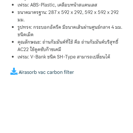
Map
เฟรม: ABS-Plastic, เคลือบหน้าสแตนเลส
ขนาดมาตรฐาน: 287 x 592 x 292, 592 x 592 x 292
Medium Filter
มม.
รูปทรง: กระบอกอัดรีด มีขนาดเส้นผ่านศูนย์กลาง 4 มม.
News & Events
ชนิดเม็ด
คุณลักษณะ: ถ่านกัมมันต์ที่ใช้ คือ ถ่านกัมมันต์บริสุทธิ์
Nuova Fima
AC22 ใช้ดูดซับก๊าซเคมี
เฟรม: V-Bank ชนิด SH-Type สามารถเปลี่ยนได้
Oil Filter
Airasorb vac carbon filter
Okazaki
Our Customers
Plate Heat Exchanger Funke
Pocket Filter
Pre Filter