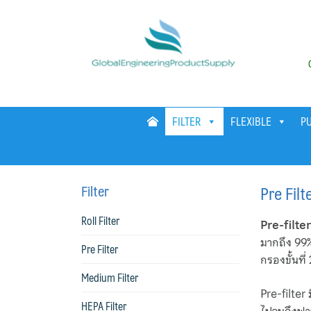
Skip
to
content
FILTER
FLEXIBLE
P
Filter
Pre Filt
Roll Filter
Pre-filter
มากถึง 99%
Pre Filter
กรองขั้นที่
Medium Filter
Pre-filter
HEPA Filter