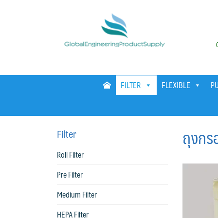
Skip
to
content
FILTER
FLEXIBLE
P
ถุงกร
Filter
Roll Filter
Pre Filter
Medium Filter
HEPA Filter