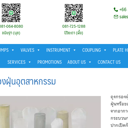
+66 
sale
081-064-8080
081-725-1288
ขนิษฐา (นุช)
ปิวิยะดา (ผึ้ง)
UMPS
VALVES
INSTRUMENT
COUPLING
PLATE 
SERVICES
PROMOTIONS
ABOUT US
CONTACT US
องฝุ่นอุตสาหกรรม
ถุงกรองฝ
ฝุ่นหรือ
จากอากาศ
กระบวนก
ปากเปิดก