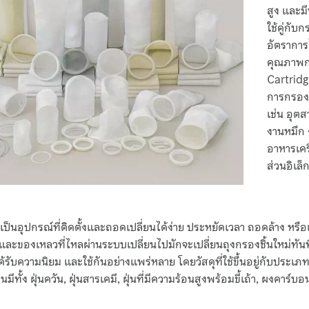
สูง และม
ใช้คู่กั
อัตราการ
คุณภาพก
Cartridg
การกรอง
เช่น อุต
งานหมึก
อาหารเครื
ส่วนอิเล็
 เป็นอุปกรณ์ที่ติดตั้งและถอดเปลี่ยนได้ง่าย ประหยัดเวลา ถอดล้าง 
ละของเหลวที่ไหลผ่านระบบเปลี่ยนไปมักจะเปลี่ยนถุงกรองชิ้นใหม่ทัน
ได้รับความนิยม และใช้กันอย่างแพร่หลาย โดยวัสดุที่ใช้ขึ้นอยู่กับประ
นมีทั้ง ฝุ่นควัน, ฝุ่นสารเคมี, ฝุ่นที่มีความร้อนสูงพร้อมขี้เถ้า, ผงคาร์บอ