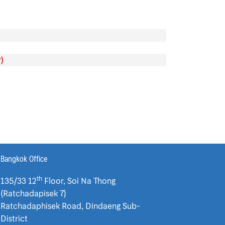
)
Bangkok Office
th
135/33 12
Floor, Soi Na Thong
(Ratchadapisek 7)
Ratchadaphisek Road, Dindaeng Sub-
District