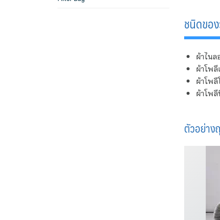
ชนิดของว
ผ้าไนล
ผ้าโพลี
ผ้าโพล
ผ้าโพลี
ตัวอย่าง