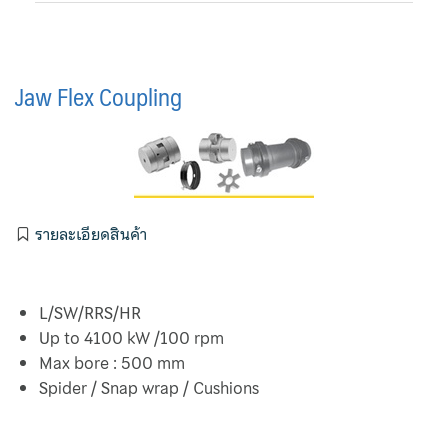
Magnetic Drive Pump Argal
Self Priming Pump
Jaw Flex Coupling
Basket Strainer
Bellow Expansion Joint
BFM Fitting
รายละเอียดสินค้า
Carbon Filter
L/SW/RRS/HR
Chemical Pump
Up to 4100 kW /100 rpm
Max bore : 500 mm
Contact US
Spider / Snap wrap / Cushions
Ebara Pump