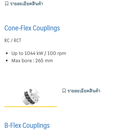
รายละเอียดสินค้า
Valve
Fisher
Cone-Flex Couplings
Sanitary Valves
RC / RCT
Sliding Stem Valves
Up to 1044 kW / 100 rpm
Fukui
Max bore : 265 mm
Hisaka
Kaneko
รายละเอียดสินค้า
Motoyama Control Valve
Motoyama Safety Relief Valves
B-Flex Couplings
Nakakita