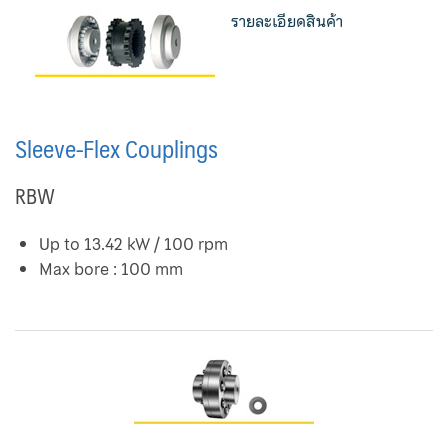
รายละเอียดสินค้า
PHE Service
Service Pump
Valve Service
Sleeve-Flex Couplings
Sitemap
RBW
T-Strainer
Up to 13.42 kW / 100 rpm
Max bore : 100 mm
TB Wood’s
Test Page
Thornhill
TOA Valve