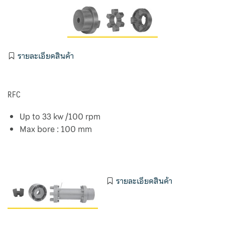
Ebara Pump 3M 32 Series
Ebara Pump 3M Series
End Suction Centrifugal Pumps Griswold
รายละเอียดสินค้า
Filter Bag
RFC
Flexible Stainless Hose
Up to 33 kw /100 rpm
HEPA Filter
Max bore : 100 mm
Hermetic
Home
รายละเอียดสินค้า
Koso Valve