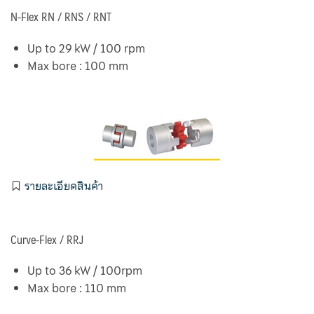
Map
N-Flex RN / RNS / RNT
Medium Filter
Up to 29 kW / 100 rpm
Max bore : 100 mm
News & Events
Nuova Fima
Oil Filter
Okazaki
รายละเอียดสินค้า
Our Customers
Curve-Flex / RRJ
Plate Heat Exchanger Funke
Up to 36 kW / 100rpm
Pocket Filter
Max bore : 110 mm
Pre Filter