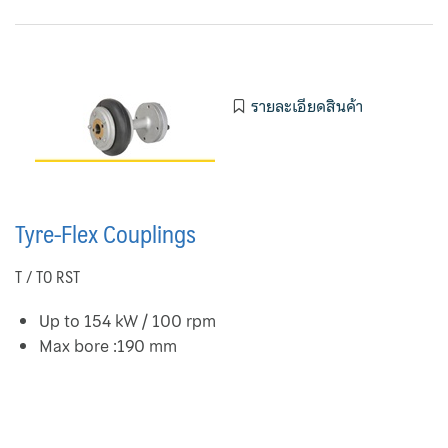
Privacy Policy
Promotions
รายละเอียดสินค้า
Rathi
RO Membrane
Tyre-Flex Couplings
Roll Filter
T / TO RST
Rubber Flexible Joint
Up to 154 kW / 100 rpm
Rupture Disc and Explosion Vent Fike
Max bore :190 mm
Services
Filter Service