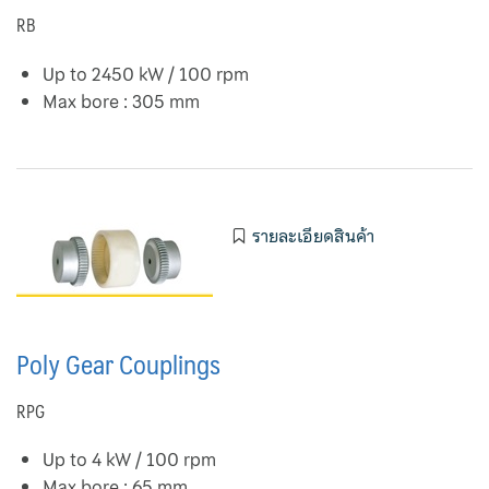
RB
Gas Turbine Power Plant
Up to 2450 kW / 100 rpm
Remote Control System for Cargo and Ballast Line
Max bore : 305 mm
Temperature Control Valve and Automatic Controller
WISE Pressure Gauge
รายละเอียดสินค้า
Y- Strainer
Poly Gear Couplings
RPG
Up to 4 kW / 100 rpm
Max bore : 65 mm